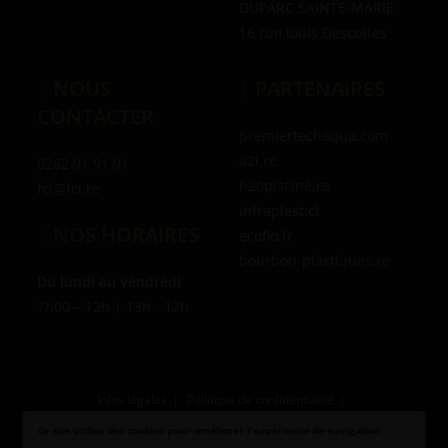
DUPARC SAINTE-MARIE
16 rue louis Descottes
|
NOUS
|
PARTENAIRES
CONTACTER
premiertechaqua.com
a2i.re
0262 91 91 91
h2opiscine.re
fci@fci.re
infraplast.cl
|
NOS HORAIRES
ecoflo.fr
bourbon-plastiques.re
Du lundi au vendredi
7h00 – 12h | 13h - 17h
Infos légales
Politique de confidentialité
Conditions générales de vente
© 2021 FCI par CEFORA
Ce site utilise des cookies pour améliorer l'expérience de navigation