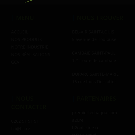
|
MENU
|
NOUS TROUVER
ACCUEIL
BEL-AIR SAINT-LOUIS
NOS PRODUITS
5 avenue de Toulouse
NOTRE INDUSTRIE
CAMBAIE SAINT-PAUL
NOS RÉALISATIONS
121 route de cambaie
GCV
DUPARC SAINTE-MARIE
16 rue louis Descottes
|
NOUS
|
PARTENAIRES
CONTACTER
premiertechaqua.com
a2i.re
0262 91 91 91
h2opiscine.re
fci@fci.re