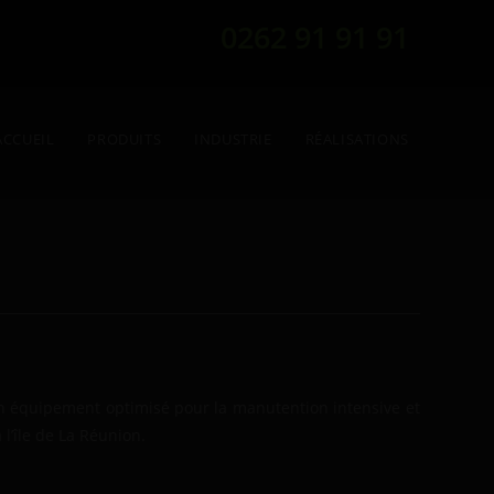
0262 91 91 91
ACCUEIL
PRODUITS
INDUSTRIE
RÉALISATIONS
un équipement optimisé pour la manutention intensive et
 l’île de La Réunion.