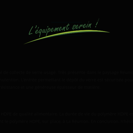
DESCRIPTION
 de collecte de verre usagé. Très présente dans le paysage Réunionn
nutention. L’entrée permettant le dépôt du verre est sécurisée pou
 résistance et une généreuse épaisseur de matière.
 HDPE de qualité alimentaire. La durée de vie du polymère HDPE es
t le polymère HDPE, sur place, à La Réunion. En conclusion, n’hési