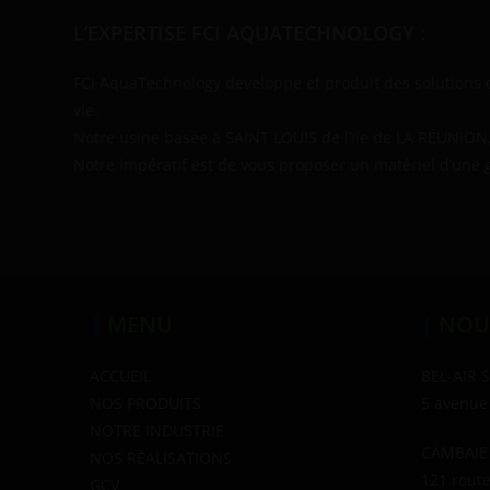
L’EXPERTISE FCI AQUATECHNOLOGY :
FCI AquaTechnology développe et produit des solutions d
vie.
Notre usine basée à SAINT LOUIS de l’ïle de LA RÉUNION,
Notre impératif est de vous proposer un matériel d’une g
|
MENU
|
NOU
ACCUEIL
BEL-AIR 
NOS PRODUITS
5 avenue
NOTRE INDUSTRIE
CAMBAIE
NOS RÉALISATIONS
121 rout
GCV