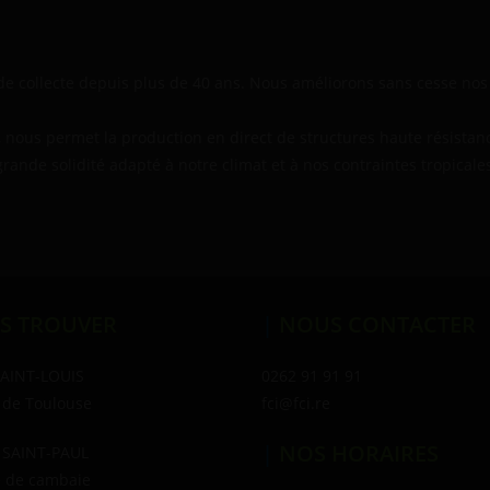
e collecte depuis plus de 40 ans. Nous améliorons sans cesse nos d
 nous permet la production en direct de structures haute résista
rande solidité adapté à notre climat et à nos contraintes tropicale
S TROUVER
|
NOUS CONTACTER
SAINT-LOUIS
0262 91 91 91
 de Toulouse
fci@fci.re
|
NOS HORAIRES
 SAINT-PAUL
e de cambaie