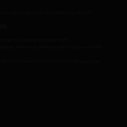
ur un support horizontal de résistance suffisante.
ON
oulage industriel en polymère HDPE.
oudure, avec une architecture optimisée pour résister
et inaltérable, traité contre les U.V. et équipé par