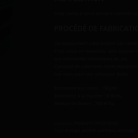
Cette borne à verre doit être installée s
PROCÉDÉ DE FABRICATI
Cet équipement a été produit par rotom
Il est conçu en monobloc, sans aucune s
aux contraintes mécaniques du sol.
Composé de polymères HDPE imputrescible 
nos soins pour son utilisation finale.
Résistance aux chocs : 19KJ/m².
Résistance à la traction :18 M Pa.
Module de flexion : 700 M Pa.
Category:
PRODUITS SPÉCIFIQUES
Tags:
écologie
,
produit spécifique
,
recyclage