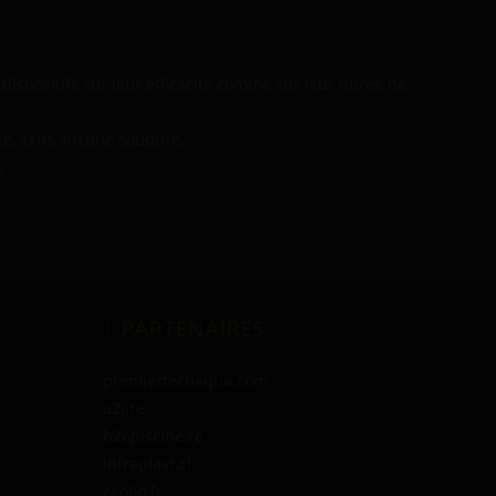
ispositifs sur leur efficacité comme sur leur durée de
nce, sans aucune soudure.
s.
|
PARTENAIRES
premiertechaqua.com
a2i.re
h2opiscine.re
infraplast.cl
ecoflo.fr