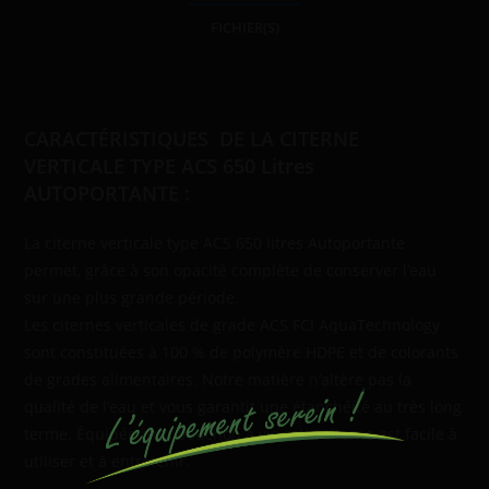
FICHIER(S)
Description
CARACTÉRISTIQUES DE LA CITERNE
VERTICALE TYPE ACS 650 Litres
AUTOPORTANTE :
La citerne verticale type ACS 650 litres Autoportante
permet, grâce à son opacité complète de conserver l’eau
sur une plus grande période.
Les citernes verticales de grade ACS FCI AquaTechnology
sont constituées à 100 % de polymère HDPE et de colorants
de grades alimentaires. Notre matière n’altère pas la
qualité de l’eau et vous garantit une étanchéité au très long
terme. Équipée d’un bouchon à vis cette citerne est facile à
utiliser et à entretenir.