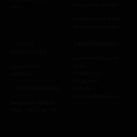
121 route de cambaie
GCV
DUPARC SAINTE-MARIE
16 rue louis Descottes
|
NOUS
|
PARTENAIRES
CONTACTER
premiertechaqua.com
a2i.re
0262 91 91 91
h2opiscine.re
fci@fci.re
infraplast.cl
|
NOS HORAIRES
ecoflo.fr
bourbon-plastiques.re
Du lundi au vendredi
7h00 – 12h | 13h - 17h