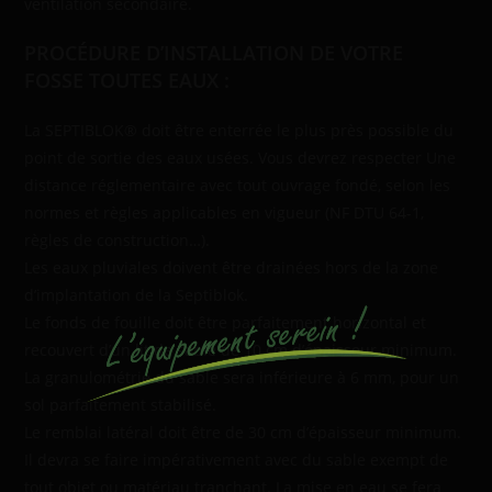
ventilation secondaire.
PROCÉDURE D’INSTALLATION DE VOTRE
FOSSE TOUTES EAUX :
La SEPTIBLOK® doit être enterrée le plus près possible du
point de sortie des eaux usées. Vous devrez respecter Une
distance réglementaire avec tout ouvrage fondé, selon les
normes et règles applicables en vigueur (NF DTU 64-1,
règles de construction…).
Les eaux pluviales doivent être drainées hors de la zone
d’implantation de la Septiblok.
Le fonds de fouille doit être parfaitement horizontal et
recouvert d’un lit de sable de 10 cm d’épaisseur minimum.
La granulométrie du sable sera inférieure à 6 mm, pour un
sol parfaitement stabilisé.
Le remblai latéral doit être de 30 cm d’épaisseur minimum.
Il devra se faire impérativement avec du sable exempt de
tout objet ou matériau tranchant. La mise en eau se fera