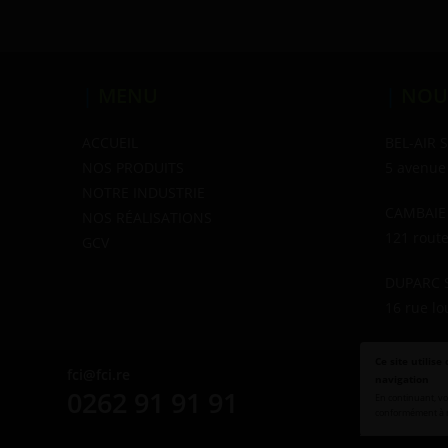
|
MENU
|
NOU
ACCUEIL
BEL-AIR 
NOS PRODUITS
5 avenue
NOTRE INDUSTRIE
CAMBAIE
NOS RÉALISATIONS
121 rout
GCV
DUPARC 
16 rue lo
Ce site utilis
fci@fci.re
navigation
0262 91 91 91
En continuant, vo
conformément à 