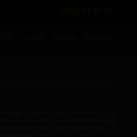
0262 91 91 91
ACCUEIL
PRODUITS
INDUSTRIE
RÉALISATIONS
tion des professionnels et des particuliers les plus
mère HDPE dont la durée de vie est estimée à plus de 50
sseur de matière, ces pots sont conçus pour traverser le
 parfois hostile.