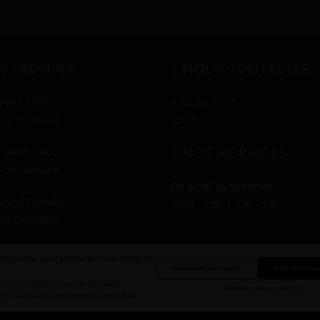
S TROUVER
|
NOUS CONTACTER
SAINT-LOUIS
0262 91 91 91
 de Toulouse
fci@fci.re
|
NOS HORAIRES
 SAINT-PAUL
e de cambaie
Du lundi au vendredi
SAINTE-MARIE
7h00 – 12h | 13h - 17h
uis Descottes
e des cookies pour améliorer l'expérience de
Infos légales
Politique de confid
Seulement nécessaire
Autoriser tous
us nous autorisez à déployer des cookies
Configurer les paramètres
notre
politique de confidentialité et de cookies
.