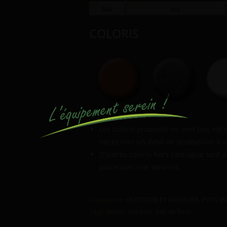
COLORIS
Les coloris proposés ne sont pas né
nécessiter un délai de production à v
D’autres coloris hors catalogue sont 
place avec nos services.
Categories:
OUTDOOR ET MOBILIER
,
POTS JA
Tags:
jardin
,
outdoor
,
pot de fleur