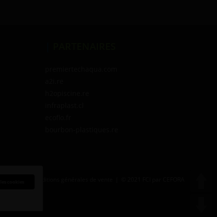
|
PARTENAIRES
premiertechaqua.com
a2i.re
h2opiscine.re
infraplast.cl
ecoflo.fr
bourbon-plastiques.re
entialité
Conditions générales de vente
© 2021 FCI par CEFORA
 les cookies