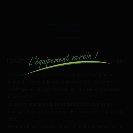
DESCRIPTION
Description
FONCTIONNEMENT DU REGARD BPR 90 litres :
Le regard BPR 90 litres est un module très compact et
adaptable. Ce module n’est pas pré-percé. Vous pourrez
l’aménager au cas par cas avec les fils d’eau et diamètres
de votre choix.
Ce regard peut être utilisé en distribution comme en
bouclage. Il permettra de contrôler la bonne circulation des
eaux.
Attention, il n’est pas possible d’installer une réhausse su